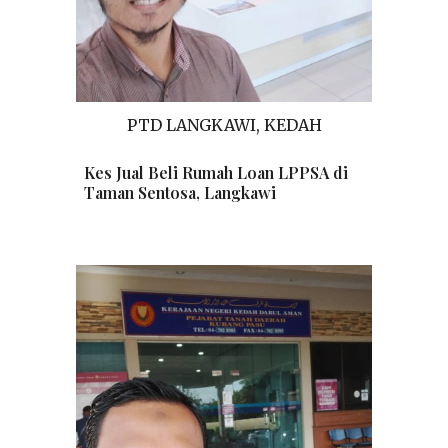
PTD LANGKAWI, KEDAH
Kes Jual Beli
R
umah
L
oan LPPSA di
Taman Sentosa, Langkawi