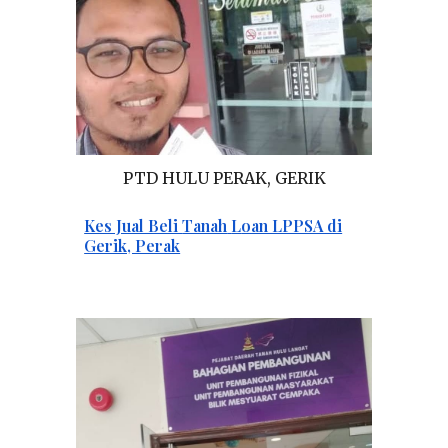
PTD
HULU PERAK, GERIK
Kes Jual Beli
Tanah
L
oan LPPSA di
Gerik, Perak