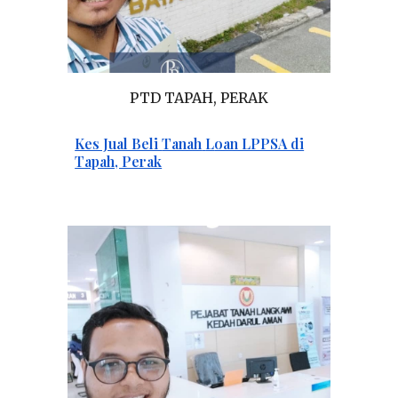
PTD TAPAH
, PERAK
Kes Jual Beli
Tanah
L
oan LPPSA di
Tapah, Perak