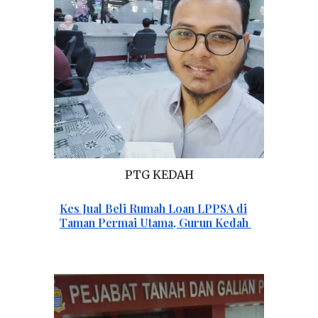
PT
G
KEDAH
Kes Jual Beli Rumah Loan LPPSA di
Taman
Permai Utama
, Gurun Kedah