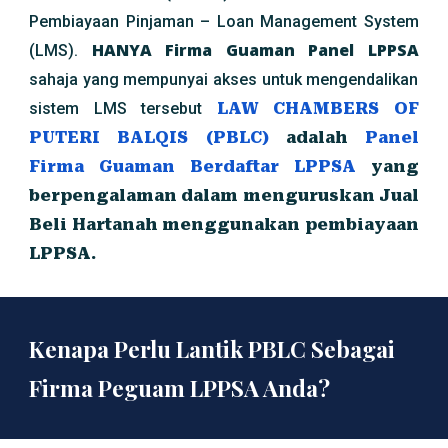
Pembiayaan Pinjaman – Loan Management System
HANYA Firma Guaman Panel LPPSA
(LMS).
sahaja yang mempunyai akses untuk mengendalikan
sistem LMS tersebut
LAW CHAMBERS OF
PUTERI BALQIS
(PB
LC
)
adalah
Panel
Firma Guaman Berdaftar LPPSA
yang
berpengalaman dalam menguruskan Jual
Beli Hartanah menggunakan pembiayaan
LPPSA.
Kenapa Perlu Lantik PBLC Sebagai
Firma Peguam LPPSA Anda?