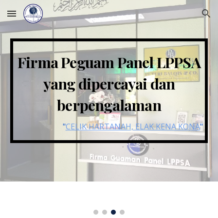
Skip to main content
Skip to navigation
Firma Peguam Panel LPPSA
yang dipercayai dan
berpengalaman
"
CELIK HARTANAH, ELAK KENA KONA
"
Proses Membeli Rumah Menggunakan Pembiayaan LPPSA